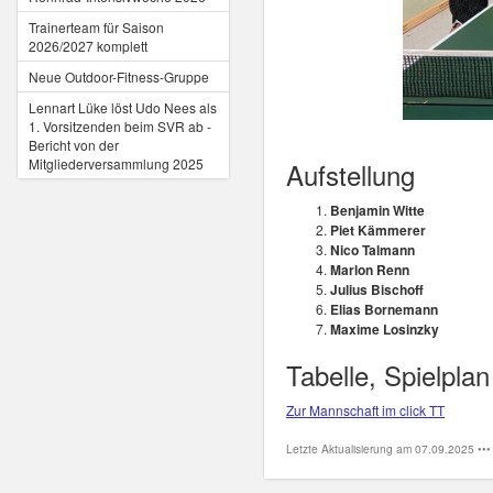
Trainerteam für Saison
2026/2027 komplett
Neue Outdoor-Fitness-Gruppe
Lennart Lüke löst Udo Nees als
1. Vorsitzenden beim SVR ab -
Bericht von der
Mitgliederversammlung 2025
Aufstellung
Benjamin Witte
Piet Kämmerer
Nico Talmann
Marlon Renn
Julius Bischoff
Elias Bornemann
Maxime Losinzky
Tabelle, Spielpla
Zur Mannschaft im click TT
Letzte Aktualisierung am 07.09.2025 ••