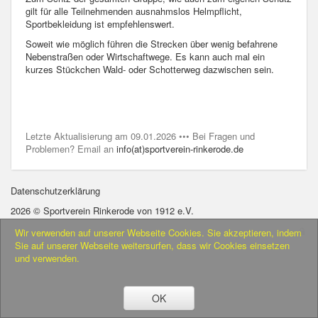
gilt für alle Teilnehmenden ausnahmslos Helmpflicht,
Sportbekleidung ist empfehlenswert.
Soweit wie möglich führen die Strecken über wenig befahrene
Nebenstraßen oder Wirtschaftwege. Es kann auch mal ein
kurzes Stückchen Wald- oder Schotterweg dazwischen sein.
Letzte Aktualisierung am 09.01.2026 ••• Bei Fragen und
Problemen? Email an
info(at)sportverein-rinkerode.de
Datenschutzerklärung
2026 © Sportverein Rinkerode von 1912 e.V.
Wir verwenden auf unserer Webseite Cookies. Sie akzeptieren, indem
Sie auf unserer Webseite weitersurfen, dass wir Cookies einsetzen
und verwenden.
OK