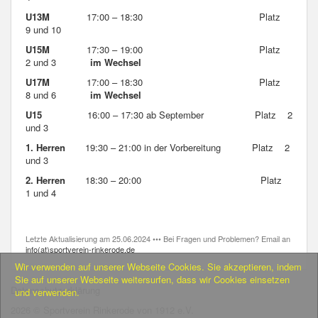
U13M
17:00 – 18:30 Platz
9 und 10
U15M
17:30 – 19:00 Platz
2 und 3
im Wechsel
U17M
17:00 – 18:30 Platz
8 und 6
im Wechsel
U15
16:00 – 17:30 ab September Platz 2
und 3
1. Herren
19:30 – 21:00 in der Vorbereitung Platz 2
und 3
2. Herren
18:30 – 20:00 Platz
1 und 4
Letzte Aktualisierung am 25.06.2024 ••• Bei Fragen und Problemen? Email an
info(at)sportverein-rinkerode.de
Wir verwenden auf unserer Webseite Cookies. Sie akzeptieren, indem
Sie auf unserer Webseite weitersurfen, dass wir Cookies einsetzen
Datenschutzerklärung
und verwenden.
2026 © Sportverein Rinkerode von 1912 e.V.