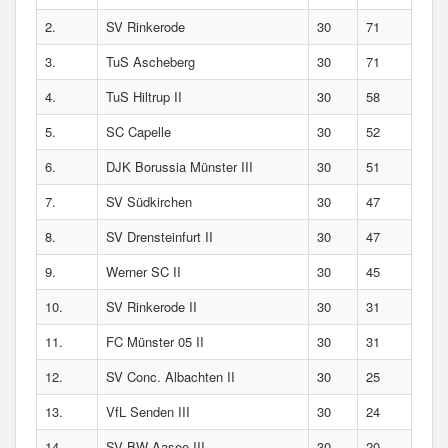
2.
SV Rinkerode
30
71
3.
TuS Ascheberg
30
71
4.
TuS Hiltrup II
30
58
5.
SC Capelle
30
52
6.
DJK Borussia Münster III
30
51
7.
SV Südkirchen
30
47
8.
SV Drensteinfurt II
30
47
9.
Werner SC II
30
45
10.
SV Rinkerode II
30
31
11.
FC Münster 05 II
30
31
12.
SV Conc. Albachten II
30
25
13.
VfL Senden III
30
24
14.
SV BW Aasee III
30
20