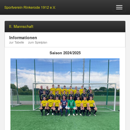
Sportverein Rinkerode 1912 e.V.
Öffne
Menu
II. Mannschaft
Informationen
zur Tabelle
zum Spielplan
Saison 2024/2025