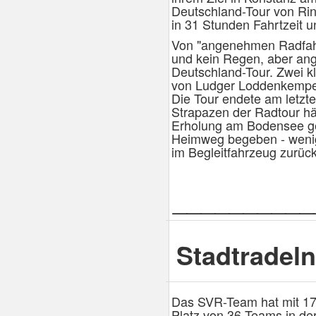
Deutschland-Tour von Ri
in 31 Stunden Fahrtzeit u
Von "angenehmen Radfahrw
und kein Regen, aber ang
Deutschland-Tour. Zwei 
von Ludger Loddenkemper 
Die Tour endete am letzt
Strapazen der Radtour hä
Erholung am Bodensee geg
Heimweg begeben - wenig
im Begleitfahrzeug zurü
__________
Stadtradeln
Das SVR-Team hat mit 17
Platz von 36 Teams in de