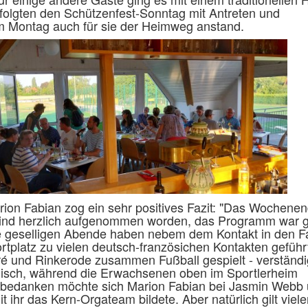
rfolgten den Schützenfest-Sonntag mit Antreten und
m Montag auch für sie der Heimweg anstand.
rion Fabian zog ein sehr positives Fazit: "Das Wochenen
 sind herzlich aufgenommen worden, das Programm war g
die geselligen Abende haben nebem dem Kontakt in den F
platz zu vielen deutsch-französichen Kontakten geführ
ré und Rinkerode zusammen Fußball gespielt - verständ
lisch, während die Erwachsenen oben im Sportlerheim
bedanken möchte sich Marion Fabian bei Jasmin Webb u
ihr das Kern-Orgateam bildete. Aber natürlich gilt viel