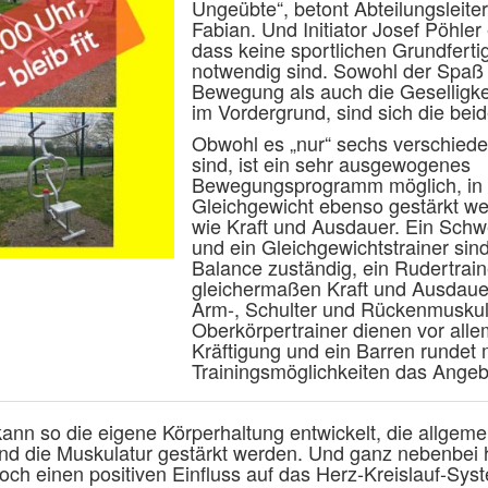
Ungeübte“, betont Abteilungsleite
Fabian. Und Initiator Josef Pöhler
dass keine sportlichen Grundferti
notwendig sind. Sowohl der Spaß
Bewegung als auch die Geselligke
im Vordergrund, sind sich die beid
Obwohl es „nur“ sechs verschied
sind, ist ein sehr ausgewogenes
Bewegungsprogramm möglich, in
Gleichgewicht ebenso gestärkt w
wie Kraft und Ausdauer. Ein Sch
und ein Gleichgewichtstrainer sind
Balance zuständig, ein Rudertraine
gleichermaßen Kraft und Ausdauer
Arm-, Schulter und Rückenmuskul
Oberkörpertrainer dienen vor alle
Kräftigung und ein Barren rundet 
Trainingsmöglichkeiten das Angeb
ann so die eigene Körperhaltung entwickelt, die allgeme
und die Muskulatur gestärkt werden. Und ganz nebenbei 
och einen positiven Einfluss auf das Herz-Kreislauf-Sys