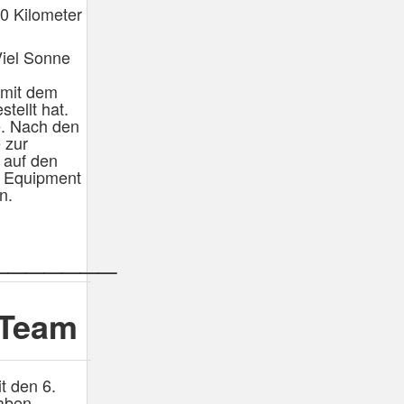
0 Kilometer
Viel Sonne
 mit dem
tellt hat.
e. Nach den
 zur
 auf den
s Equipment
n.
_______
-Team
t den 6.
haben