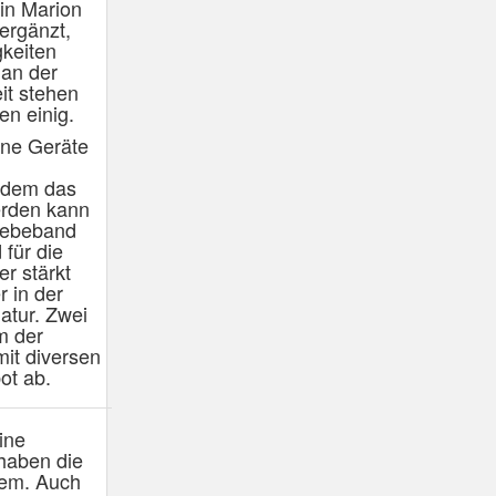
rin Marion
 ergänzt,
gkeiten
 an der
it stehen
en einig.
ene Geräte
 dem das
erden kann
webeband
 für die
r stärkt
 in der
atur. Zwei
m der
mit diversen
ot ab.
ine
haben die
tem. Auch