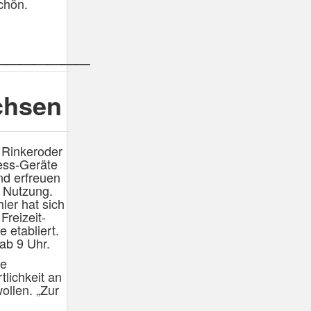
chön.
_______
chsen
 Rinkeroder
ess-Geräte
nd erfreuen
 Nutzung.
ler hat sich
Freizeit-
 etabliert.
ab 9 Uhr.
ne
tlichkeit an
ollen. „Zur
h