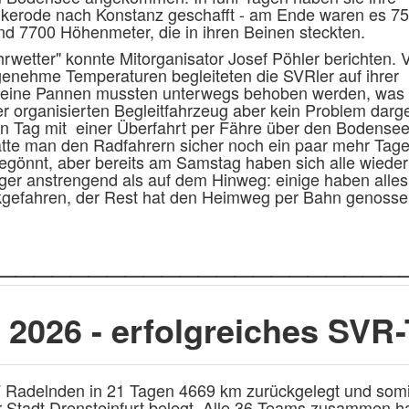
nkerode nach Konstanz geschafft - am Ende waren es 75
nd 7700 Höhenmeter, die in ihren Beinen steckten.
etter" konnte Mitorganisator Josef Pöhler berichten. 
enehme Temperaturen begleiteten die SVRler auf ihrer
kleine Pannen mussten unterwegs behoben werden, was
organisierten Begleitfahrzeug aber kein Problem darges
en Tag mit einer Überfahrt per Fähre über den Bodense
tte man den Radfahrern sicher noch ein paar mehr Tage
önnt, aber bereits am Samstag haben sich alle wieder
er anstrengend als auf dem Hinweg: einige haben alle
ckgefahren, der Rest hat den Heimweg per Bahn genosse
______________________
 2026 - erfolgreiches SVR
 Radelnden in 21 Tagen 4669 km zurückgelegt und somi
r Stadt Drensteinfurt belegt. Alle 36 Teams zusammen 