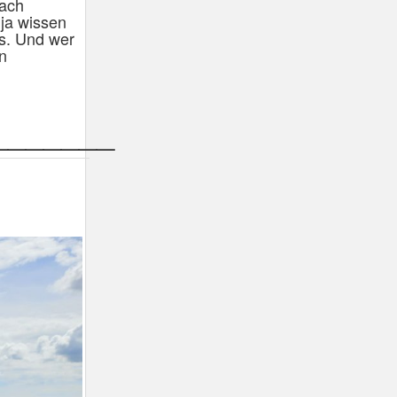
nach
 ja wissen
es. Und wer
n
_______