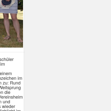
schüler
 im
 einem
bzeichen im
m zu: Rund
Weitsprung
n die
Vereinsheim
en und
s wieder
ighlight im