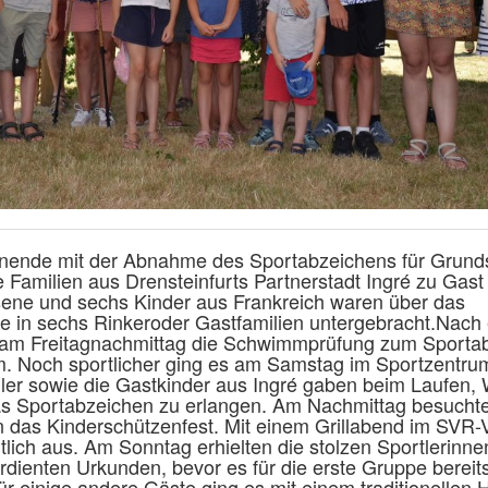
ende mit der Abnahme des Sportabzeichens für Grund
 Familien aus Drensteinfurts Partnerstadt Ingré zu Gast
ene und sechs Kinder aus Frankreich waren über das
 in sechs Rinkeroder Gastfamilien untergebracht.Nach
 am Freitagnachmittag die Schwimmprüfung zum Sporta
. Noch sportlicher ging es am Samstag im Sportzentru
er sowie die Gastkinder aus Ingré gaben beim Laufen, 
as Sportabzeichen zu erlangen. Am Nachmittag besuchte
 das Kinderschützenfest. Mit einem Grillabend im SVR-
lich aus. Am Sonntag erhielten die stolzen Sportlerinn
rdienten Urkunden, bevor es für die erste Gruppe bereit
ür einige andere Gäste ging es mit einem traditionellen H