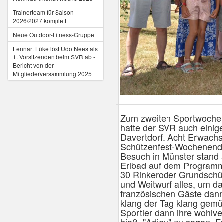
Trainerteam für Saison
2026/2027 komplett
Neue Outdoor-Fitness-Gruppe
Lennart Lüke löst Udo Nees als
1. Vorsitzenden beim SVR ab -
Bericht von der
Mitgliederversammlung 2025
Zum zweiten Sportwochen
hatte der SVR auch einige
Davertdorf. Acht Erwachs
Schützenfest-Wochenende
Besuch in Münster stand
Erlbad auf dem Programm
30 Rinkeroder Grundschül
und Weitwurf alles, um d
französischen Gäste dann
klang der Tag klang gemüt
Sportler dann ihre wohlve
hieß, "Adieu" zu sagen. F