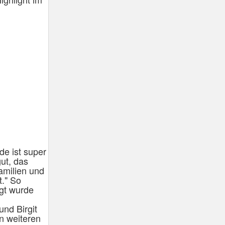
de ist super
ut, das
amilien und
t." So
igt wurde
nd Birgit
en weiteren